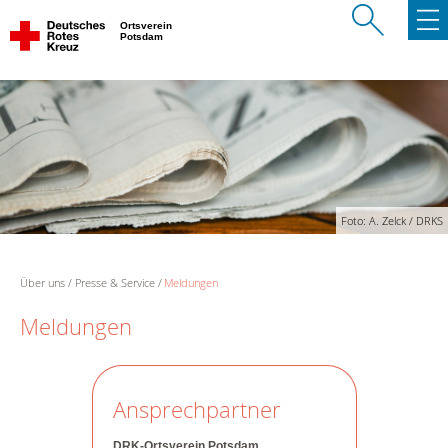
Ortsverein
Potsdam
Foto: A. Zelck / DRKS
Über uns
Presse & Service
Meldungen
Meldungen
Ansprechpartner
DRK-Ortsverein Potsdam