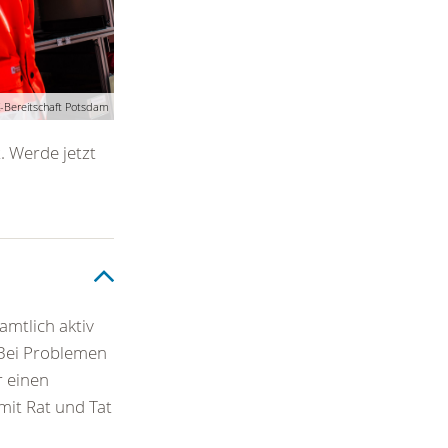
-Bereitschaft Potsdam
. Werde jetzt
mtlich aktiv
. Bei Problemen
r einen
mit Rat und Tat