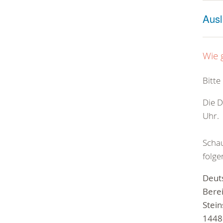
Ausl
Wie 
Bitte
Die D
Uhr.
Schau
folge
Deut
Bere
Stei
1448