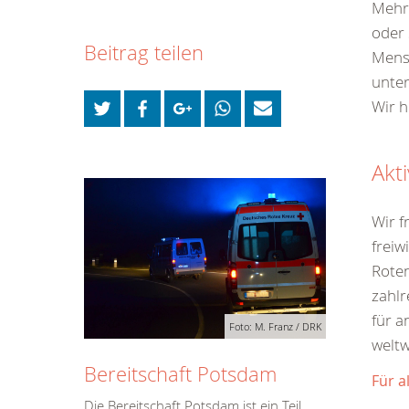
Mehr 
oder 
Beitrag teilen
Mensc
unter
Wir h
Akt
Wir f
freiw
Roten
zahlr
für a
Foto: M. Franz / DRK
weltw
Bereitschaft Potsdam
Für a
Die Bereitschaft Potsdam ist ein Teil