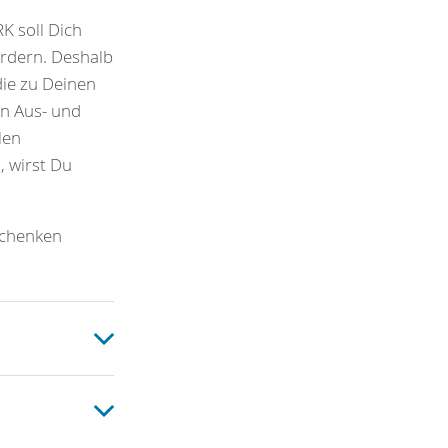
K soll Dich
ordern. Deshalb
ie zu Deinen
in Aus- und
len
, wirst Du
schenken