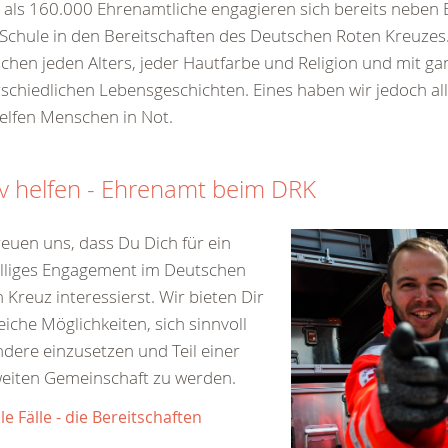
als 160.000 Ehrenamtliche engagieren sich bereits neben 
Schule in den Bereitschaften des Deutschen Roten Kreuzes.
hen jeden Alters, jeder Hautfarbe und Religion und mit ga
schiedlichen Lebensgeschichten. Eines haben wir jedoch a
elfen Menschen in Not.
iv helfen - Ehrenamt beim DRK
reuen uns, dass Du Dich für ein
illiges Engagement im Deutschen
 Kreuz interessierst. Wir bieten Dir
eiche Möglichkeiten, sich sinnvoll
ndere einzusetzen und Teil einer
eiten Gemeinschaft zu werden.
lle Fälle - die Bereitschaften