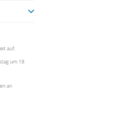
kt auf.
rstag um 18
den an