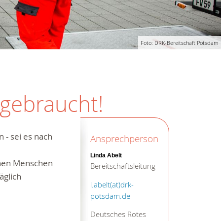
Foto: DRK-Bereitschaft Potsdam
 gebraucht!
 - sei es nach
Ansprechperson
Linda Abelt
denen Menschen
Bereitschaftsleitung
äglich
l.abelt(at)drk-
potsdam.de
Deutsches Rotes