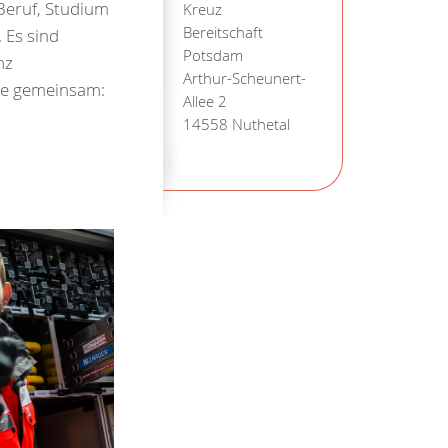
Beruf, Studium
Kreuz
Bereitschaft
 Es sind
Potsdam
nz
Arthur-Scheunert-
lle gemeinsam:
Allee 2
14558 Nuthetal