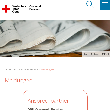
Ortsverein
Potsdam
Foto: A. Zelck / DRKS
Über uns
Presse & Service
Meldungen
Meldungen
Ansprechpartner
DRK-Ortsverein Potsdam