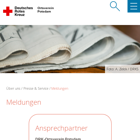
Ortsverein
Potsdam
Foto: A. Zelck / DRKS
Über uns
Presse & Service
Meldungen
Meldungen
Ansprechpartner
DRK-Ortsverein Potsdam