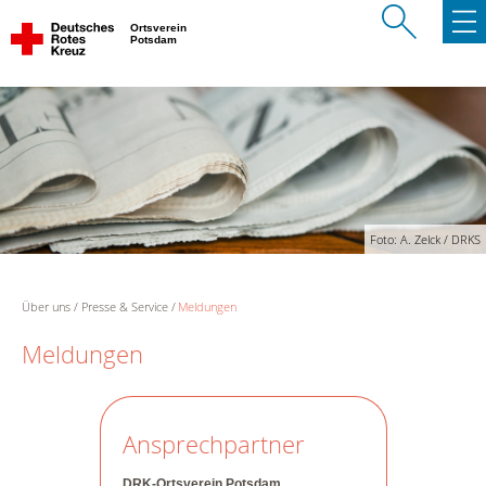
Ortsverein
Potsdam
Foto: A. Zelck / DRKS
Über uns
Presse & Service
Meldungen
Meldungen
Ansprechpartner
DRK-Ortsverein Potsdam