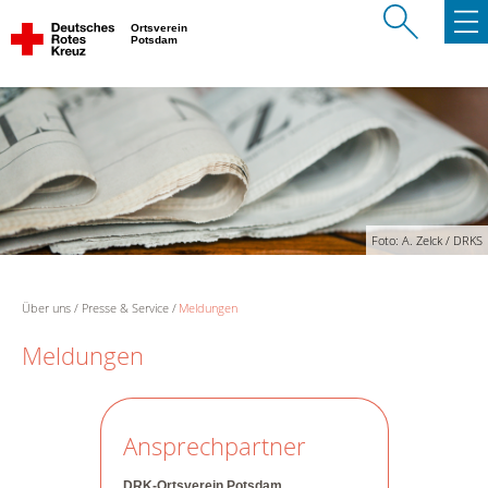
Ortsverein
Potsdam
Foto: A. Zelck / DRKS
Über uns
Presse & Service
Meldungen
Meldungen
Ansprechpartner
DRK-Ortsverein Potsdam