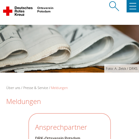
Ortsverein
Potsdam
Foto: A. Zelck / DRKS
Über uns
Presse & Service
Meldungen
Meldungen
Ansprechpartner
DRK-Ortsverein Potsdam