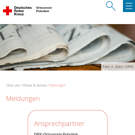
Ortsverein
Potsdam
Foto: A. Zelck / DRKS
Über uns
Presse & Service
Meldungen
Meldungen
Ansprechpartner
DRK-Ortsverein Potsdam