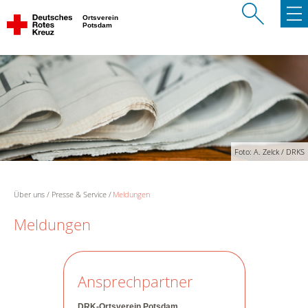
Ortsverein
Potsdam
Foto: A. Zelck / DRKS
Über uns
Presse & Service
Meldungen
Meldungen
Ansprechpartner
DRK-Ortsverein Potsdam