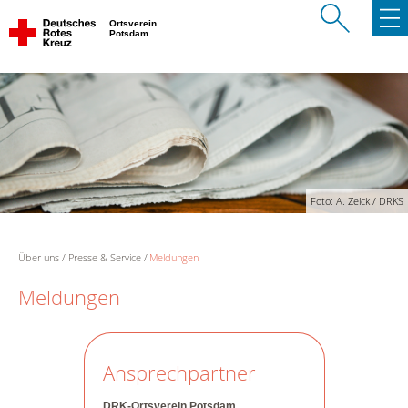
Ortsverein
Potsdam
Foto: A. Zelck / DRKS
Über uns
Presse & Service
Meldungen
Meldungen
Ansprechpartner
DRK-Ortsverein Potsdam