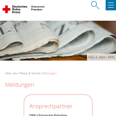
Ortsverein
Potsdam
Foto: A. Zelck / DRKS
Über uns
Presse & Service
Meldungen
Meldungen
Ansprechpartner
DRK-Ortsverein Potsdam