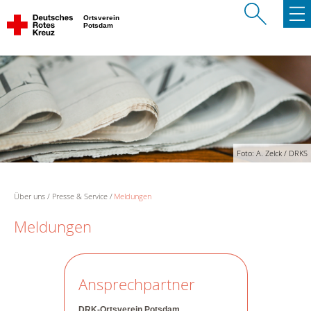
Ortsverein
Potsdam
Foto: A. Zelck / DRKS
Über uns
Presse & Service
Meldungen
Meldungen
Ansprechpartner
DRK-Ortsverein Potsdam