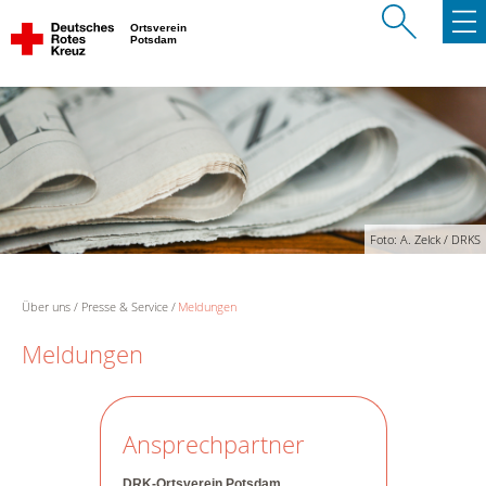
Ortsverein
Potsdam
Foto: A. Zelck / DRKS
Über uns
Presse & Service
Meldungen
Meldungen
Ansprechpartner
DRK-Ortsverein Potsdam