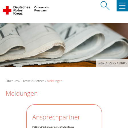
Ortsverein
Potsdam
Foto: A. Zelck / DRKS
Über uns
Presse & Service
Meldungen
Meldungen
Ansprechpartner
DRK-Ortsverein Potsdam