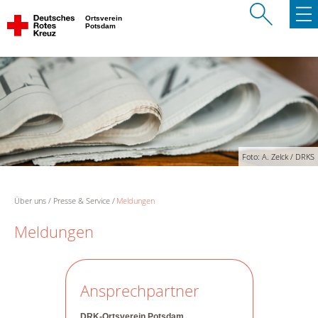
Ortsverein
Potsdam
Foto: A. Zelck / DRKS
Über uns
Presse & Service
Meldungen
Meldungen
Ansprechpartner
DRK-Ortsverein Potsdam