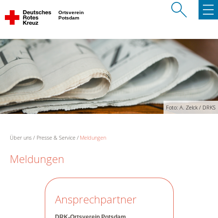
Ortsverein
Potsdam
Foto: A. Zelck / DRKS
Über uns
Presse & Service
Meldungen
Meldungen
Ansprechpartner
DRK-Ortsverein Potsdam