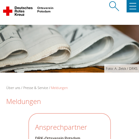
Ortsverein
Potsdam
Foto: A. Zelck / DRKS
Über uns
Presse & Service
Meldungen
Meldungen
Ansprechpartner
DRK-Ortsverein Potsdam