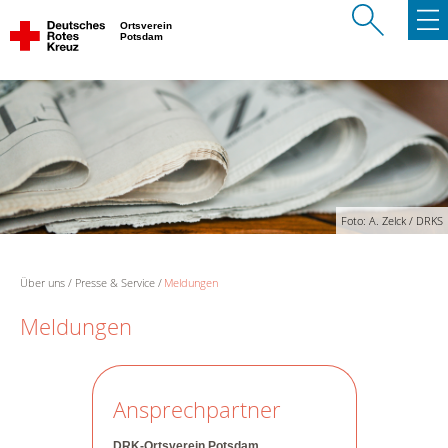
Ortsverein
Potsdam
Foto: A. Zelck / DRKS
Über uns
Presse & Service
Meldungen
Meldungen
Ansprechpartner
DRK-Ortsverein Potsdam