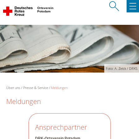
Ortsverein
Potsdam
Foto: A. Zelck / DRKS
Über uns
Presse & Service
Meldungen
Meldungen
Ansprechpartner
DRK-Ortsverein Potsdam