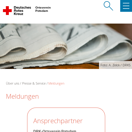
Ortsverein
Potsdam
Foto: A. Zelck / DRKS
Über uns
Presse & Service
Meldungen
Meldungen
Ansprechpartner
DRK-Ortsverein Potsdam