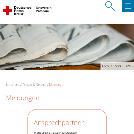
Ortsverein
Potsdam
Foto: A. Zelck / DRKS
Über uns
Presse & Service
Meldungen
Meldungen
Ansprechpartner
DRK-Ortsverein Potsdam