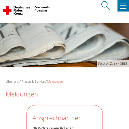
Ortsverein
Potsdam
Foto: A. Zelck / DRKS
Über uns
Presse & Service
Meldungen
Meldungen
Ansprechpartner
DRK-Ortsverein Potsdam