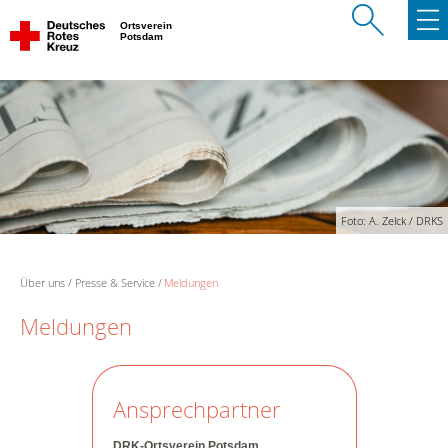
Ortsverein
Potsdam
Foto: A. Zelck / DRKS
Über uns
Presse & Service
Meldungen
Meldungen
Ansprechpartner
DRK-Ortsverein Potsdam