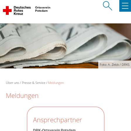
Ortsverein
Potsdam
Foto: A. Zelck / DRKS
Über uns
Presse & Service
Meldungen
Meldungen
Ansprechpartner
DRK-Ortsverein Potsdam