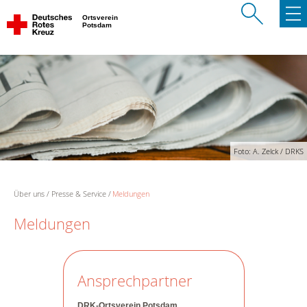
Ortsverein
Potsdam
Foto: A. Zelck / DRKS
Über uns
Presse & Service
Meldungen
Meldungen
Ansprechpartner
DRK-Ortsverein Potsdam