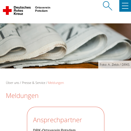
Ortsverein
Potsdam
Foto: A. Zelck / DRKS
Über uns
Presse & Service
Meldungen
Meldungen
Ansprechpartner
DRK-Ortsverein Potsdam