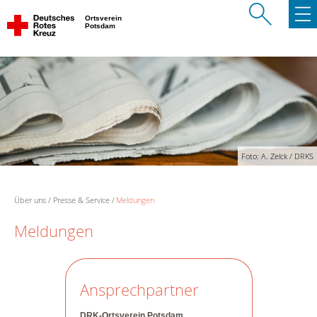
Ortsverein
Potsdam
Foto: A. Zelck / DRKS
Über uns
Presse & Service
Meldungen
Meldungen
Ansprechpartner
DRK-Ortsverein Potsdam