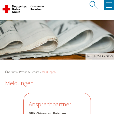
Ortsverein
Potsdam
Foto: A. Zelck / DRKS
Über uns
Presse & Service
Meldungen
Meldungen
Ansprechpartner
DRK-Ortsverein Potsdam