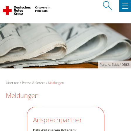
Ortsverein
Potsdam
Foto: A. Zelck / DRKS
Über uns
Presse & Service
Meldungen
Meldungen
Ansprechpartner
DRK-Ortsverein Potsdam