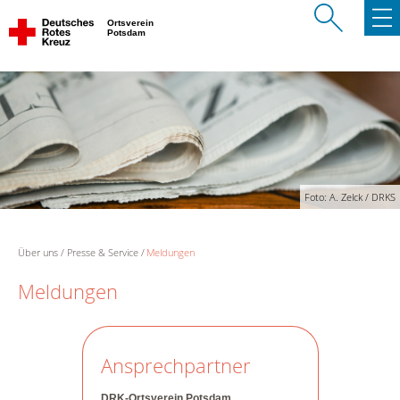
Ortsverein
Potsdam
Foto: A. Zelck / DRKS
Über uns
Presse & Service
Meldungen
Meldungen
Ansprechpartner
DRK-Ortsverein Potsdam