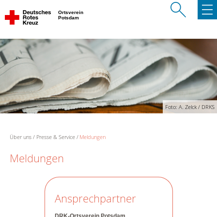
Ortsverein
Potsdam
Foto: A. Zelck / DRKS
Über uns
Presse & Service
Meldungen
Meldungen
Ansprechpartner
DRK-Ortsverein Potsdam