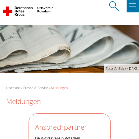
Ortsverein
Potsdam
Foto: A. Zelck / DRKS
Über uns
Presse & Service
Meldungen
Meldungen
Ansprechpartner
DRK-Ortsverein Potsdam