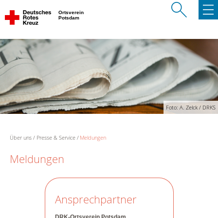
Ortsverein
Potsdam
Foto: A. Zelck / DRKS
Über uns
Presse & Service
Meldungen
Meldungen
Ansprechpartner
DRK-Ortsverein Potsdam