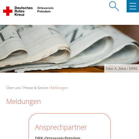
Ortsverein
Potsdam
Foto: A. Zelck / DRKS
Über uns
Presse & Service
Meldungen
Meldungen
Ansprechpartner
DRK-Ortsverein Potsdam