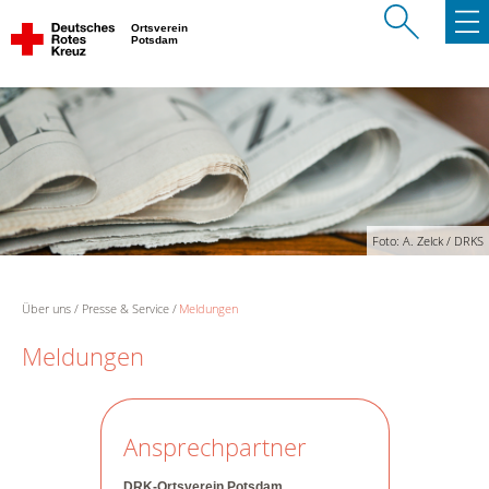
Ortsverein
Potsdam
Foto: A. Zelck / DRKS
Über uns
Presse & Service
Meldungen
Meldungen
Ansprechpartner
DRK-Ortsverein Potsdam