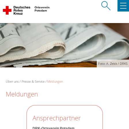
Ortsverein
Potsdam
Foto: A. Zelck / DRKS
Über uns
Presse & Service
Meldungen
Meldungen
Ansprechpartner
DRK-Ortsverein Potsdam