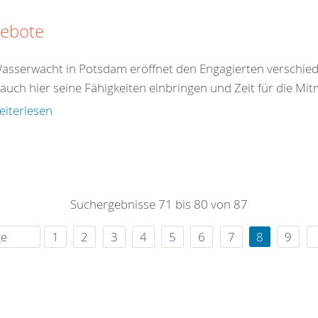
ebote
asserwacht in Potsdam eröffnet den Engagierten verschied
auch hier seine Fähigkeiten einbringen und Zeit für die Mi
eiterlesen
Suchergebnisse 71 bis 80 von 87
ge
1
2
3
4
5
6
7
8
9