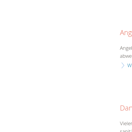
Ang
Angeb
abwec
W
Da
Viele
sanit