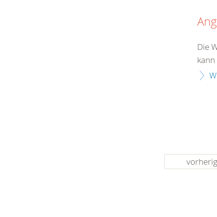
Ang
Die W
kann 
W
vorheri