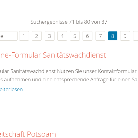
Suchergebnisse 71 bis 80 von 87
ge
1
2
3
4
5
6
7
8
9
ine-Formular Sanitätswachdienst
lar Sanitätswachdienst Nutzen Sie unser Kontaktformular
s aufnehmen und eine entsprechende Anfrage für einen San
eiterlesen
itschaft Potsdam