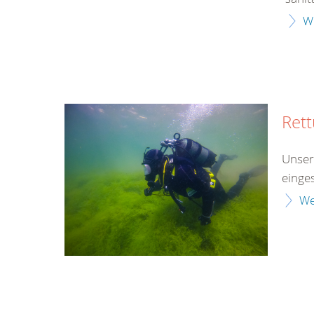
W
Ret
Unser
einge
We