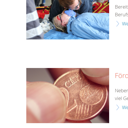
Berei
Beruf
We
Förd
Neben
viel G
We