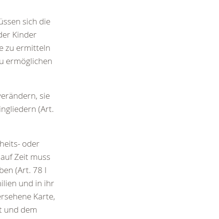
ssen sich die
der Kinder
 zu ermitteln
zu ermöglichen
erändern, sie
ngliedern (Art.
heits- oder
 auf Zeit muss
en (Art. 78 I
milien und in ihr
versehene Karte,
lt und dem