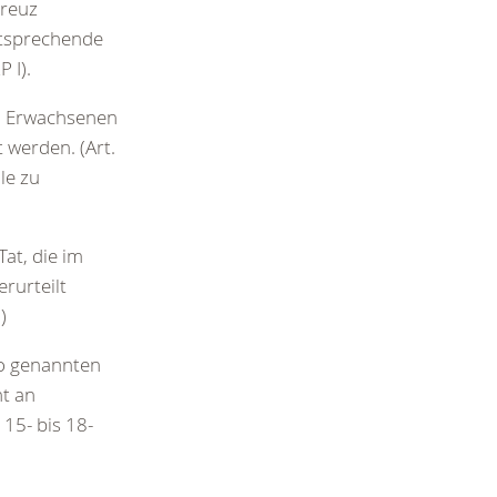
Kreuz
entsprechende
 I).
on Erwachsenen
 werden. (Art.
le zu
at, die im
rurteilt
)
o genannten
ht an
15- bis 18-