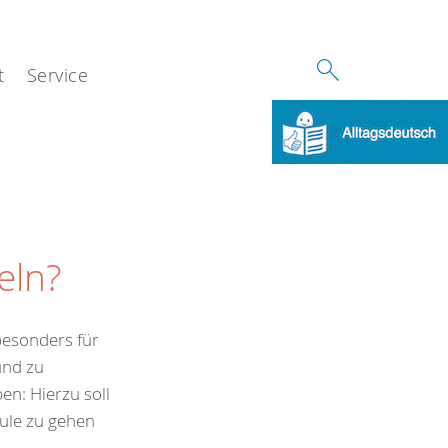
t
Service
eln?
 besonders für
und zu
en: Hierzu soll
ule zu gehen