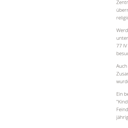
Zentr
überm
relig
Werde
unter
77 IV
besuc
Auch 
Zusam
wurde
Ein 
"Kind
Feind
jähri