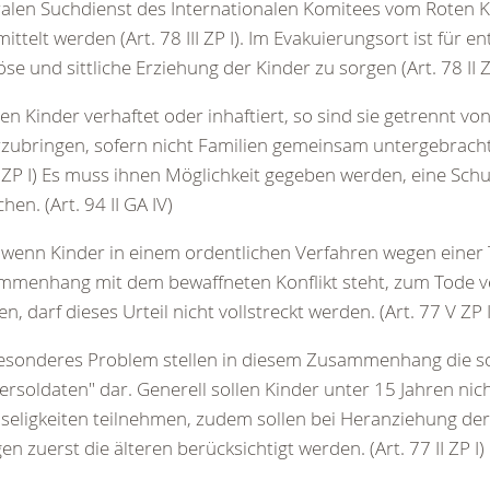
alen Suchdienst des Internationalen Komitees vom Roten 
ittelt werden (Art. 78 III ZP I). Im Evakuierungsort ist für 
iöse und sittliche Erziehung der Kinder zu sorgen (Art. 78 II ZP
n Kinder verhaftet oder inhaftiert, so sind sie getrennt v
zubringen, sofern nicht Familien gemeinsam untergebracht
 ZP I) Es muss ihnen Möglichkeit gegeben werden, eine Schu
hen. (Art. 94 II GA IV)
wenn Kinder in einem ordentlichen Verfahren wegen einer T
menhang mit dem bewaffneten Konflikt steht, zum Tode ve
n, darf dieses Urteil nicht vollstreckt werden. (Art. 77 V ZP I
besonderes Problem stellen in diesem Zusammenhang die s
ersoldaten" dar. Generell sollen Kinder unter 15 Jahren nic
seligkeiten teilnehmen, zudem sollen bei Heranziehung der 
gen zuerst die älteren berücksichtigt werden. (Art. 77 II ZP I)