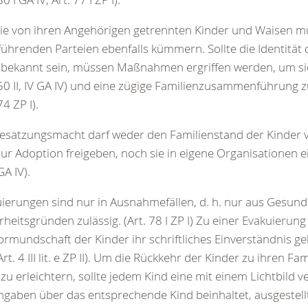
e von ihren Angehörigen getrennten Kinder und Waisen mü
führenden Parteien ebenfalls kümmern. Sollte die Identität 
 bekannt sein, müssen Maßnahmen ergriffen werden, um sie
 50 II, IV GA IV) und eine zügige Familienzusammenführung 
74 ZP I).
esatzungsmacht darf weder den Familienstand der Kinder v
 zur Adoption freigeben, noch sie in eigene Organisationen ei
GA IV).
ierungen sind nur in Ausnahmefällen, d. h. nur aus Gesund
rheitsgründen zulässig. (Art. 78 I ZP I) Zu einer Evakuierung
ormundschaft der Kinder ihr schriftliches Einverständnis geb
 Art. 4 III lit. e ZP II). Um die Rückkehr der Kinder zu ihren Fa
zu erleichtern, sollte jedem Kind eine mit einem Lichtbild 
ngaben über das entsprechende Kind beinhaltet, ausgestel