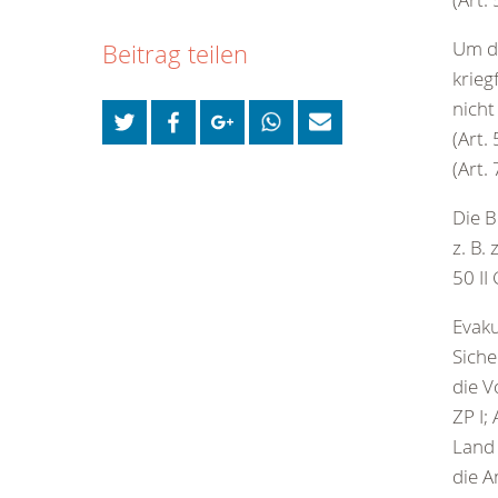
Um di
Beitrag teilen
krieg
nicht
(Art.
(Art. 
Die B
z. B.
50 II 
Evaku
Siche
die V
ZP I;
Land 
die A