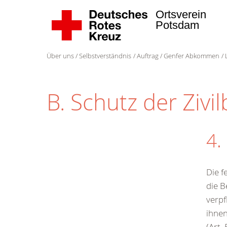
Ortsverein
Potsdam
Über uns
Selbstverständnis
Auftrag
Genfer Abkommen
B. Schutz der Zivi
4.
Die f
die B
verpf
ihnen
(Art. 