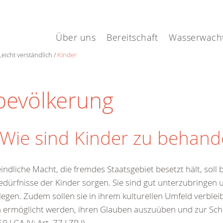
Über uns
Bereitschaft
Wasserwach
Leicht verständlich
Kinder
lbevölkerung
 Wie sind Kinder zu behand
eindliche Macht, die fremdes Staatsgebiet besetzt hält, soll
edürfnisse der Kinder sorgen. Sie sind gut unterzubringen 
legen. Zudem sollen sie in ihrem kulturellen Umfeld verbleib
 ermöglicht werden, ihren Glauben auszuüben und zur Sch
50 I GA IV; Art. 77 I ZP I).