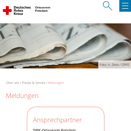
Ortsverein
Potsdam
Foto: A. Zelck / DRKS
Über uns
Presse & Service
Meldungen
Meldungen
Ansprechpartner
DRK-Ortsverein Potsdam