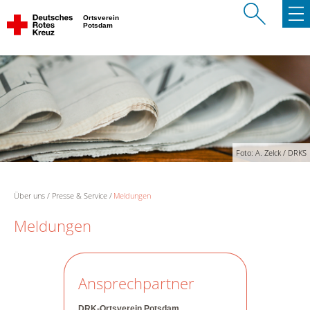
Ortsverein
Potsdam
Foto: A. Zelck / DRKS
Über uns
Presse & Service
Meldungen
Meldungen
Ansprechpartner
DRK-Ortsverein Potsdam