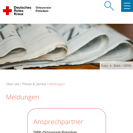
Ortsverein
Potsdam
Foto: A. Zelck / DRKS
Über uns
Presse & Service
Meldungen
Meldungen
Ansprechpartner
DRK-Ortsverein Potsdam