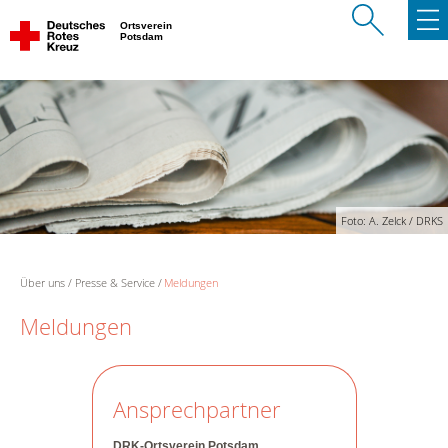
Ortsverein
Potsdam
Foto: A. Zelck / DRKS
Über uns
Presse & Service
Meldungen
Meldungen
Ansprechpartner
DRK-Ortsverein Potsdam