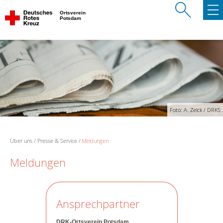
Ortsverein
Potsdam
Foto: A. Zelck / DRKS
Über uns
Presse & Service
Meldungen
Meldungen
Ansprechpartner
DRK-Ortsverein Potsdam