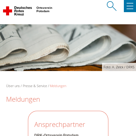
Ortsverein
Potsdam
Foto: A. Zelck / DRKS
Über uns
Presse & Service
Meldungen
Meldungen
Ansprechpartner
DRK-Ortsverein Potsdam