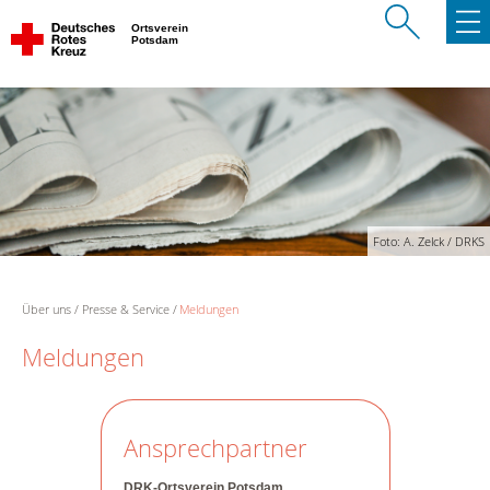
Ortsverein
Potsdam
Foto: A. Zelck / DRKS
Über uns
Presse & Service
Meldungen
Meldungen
Ansprechpartner
DRK-Ortsverein Potsdam