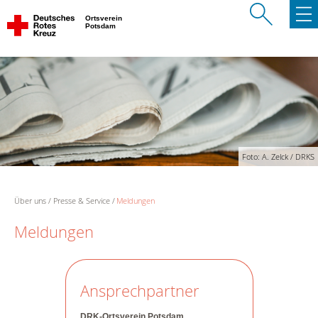
Ortsverein
Potsdam
Foto: A. Zelck / DRKS
Über uns
Presse & Service
Meldungen
Meldungen
Ansprechpartner
DRK-Ortsverein Potsdam