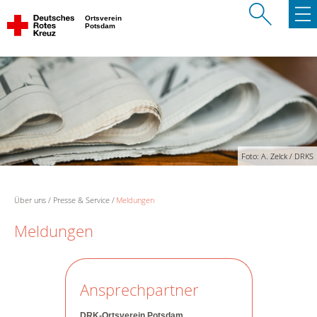
Ortsverein
Potsdam
Foto: A. Zelck / DRKS
Über uns
Presse & Service
Meldungen
Meldungen
Ansprechpartner
DRK-Ortsverein Potsdam