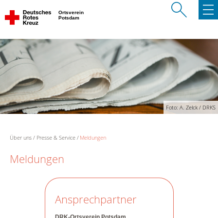
Ortsverein
Potsdam
Foto: A. Zelck / DRKS
Über uns
Presse & Service
Meldungen
Meldungen
Ansprechpartner
DRK-Ortsverein Potsdam